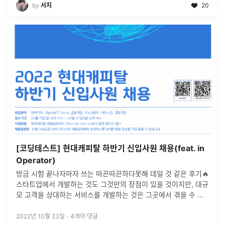
by
서지
20
[코딩테스트] 현대캐피탈 하반기 신입사원 채용(feat. in
Operator)
방금 시험 끝나자마자 쓰는 따끈따끈하다못해 데일 것 같은 후기🔥
스타트업에서 개발하는 것도 그것만의 장점이 있을 것이지만, 대규
모 고객을 상대하는 서비스를 개발하는 것은 그곳에서 겪을 수 없
는 경험을 할 수 있을 것이라 생각했다. 특히나 국내 자동차 관련
금융이라면 동
...
2022년 10월 23일
·
4
개의 댓글