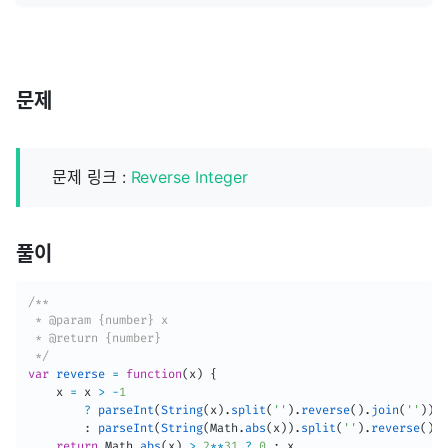
문제
문제 링크 :
Reverse Integer
풀이
/**

 * @param {number} x

 * @return {number}

 */
var
reverse
=
function
(
x
)
{
    x 
=
 x 
>
-
1
?
parseInt
(
String
(
x
)
.
split
(
''
)
.
reverse
(
)
.
join
(
''
)
)
:
parseInt
(
String
(
Math
.
abs
(
x
)
)
.
split
(
''
)
.
reverse
(
)
.
j
return
 Math
.
abs
(
x
)
>
2
**
31
?
0
: