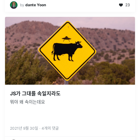
by
dante Yoon
23
JS가 그대를 속일지라도
뭐야 왜 속이는데요
2021년 9월 30일
·
4
개의 댓글