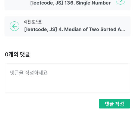
[leetcode, JS] 136. Single Number
이전
포스트
[leetcode, JS] 4. Median of Two Sorted Arrays
0
개의 댓글
댓글
작성