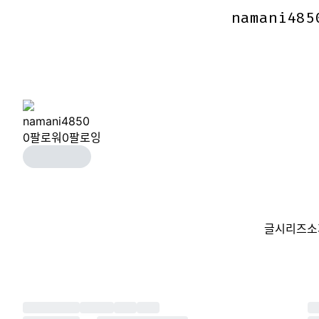
namani485
namani485
namani4850
0
팔로워
0
팔로잉
글
시리즈
소