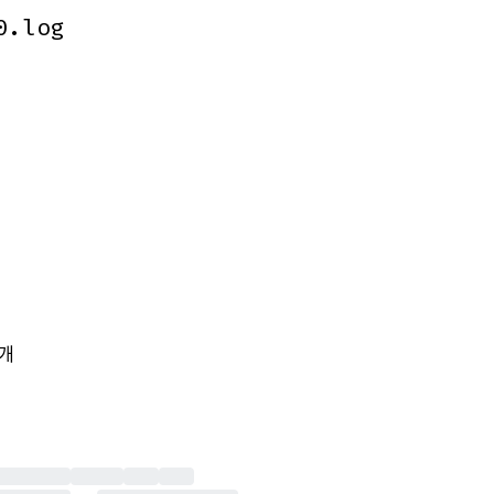
0.log
0.log
개