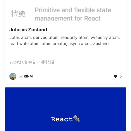
Jotai vs Zustand
Jotai, atom, derived atom, readonly atom, writeonly atom,
read write atom, atom creator, async atom, Zustand
2024년 6월 14일
·
1
개의 댓글
by
RINM
5