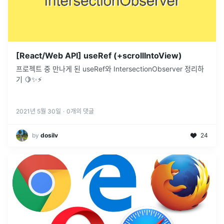
[React/Web API] useRef (+scrollIntoView)
프로젝트 중 만나게 된 useRef와 IntersectionObserver 정리하
기 🍋✨⚡
2021년 5월 30일
·
0
개의 댓글
by
dosilv
24