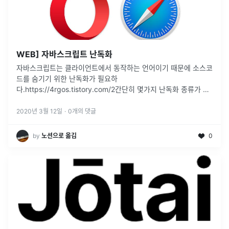
WEB] 자바스크립트 난독화
자바스크립트는 클라이언트에서 동작하는 언어이기 때문에 소스코
드를 숨기기 위한 난독화가 필요하
다.https://4rgos.tistory.com/2간단히 몇가지 난독화 종류가 정
리된 블로그 글이다.대부분 문자열 인코딩 방식이고,
document.write로 코드를
...
2020년 3월 12일
·
0
개의 댓글
by
노션으로 옮김
0