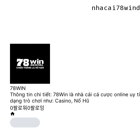
nhacai78win
nhacai78win
78WIN
Thông tin chi tiết: 78Win là nhà cái cá cược online uy 
dạng trò chơi như: Casino, Nổ Hũ
0
팔로워
0
팔로잉