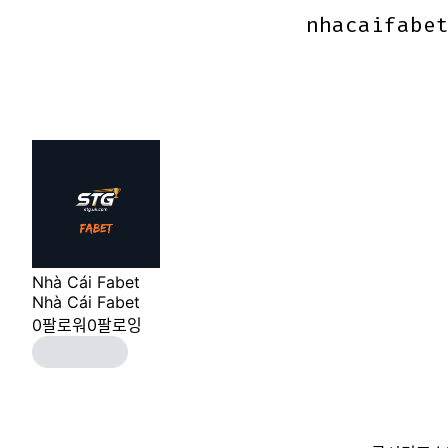
nhacaifabe
nhacaifabe
Nhà Cái Fabet
Nhà Cái Fabet
0
팔로워
0
팔로잉