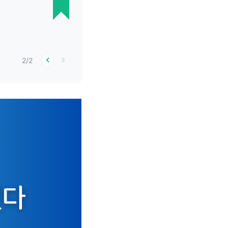
2
/
2