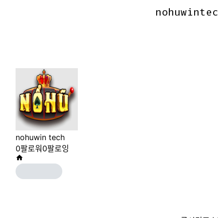
nohuwinte
nohuwinte
nohuwin tech
0
팔로워
0
팔로잉