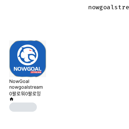
nowgoalstr
nowgoalstr
NowGoal
nowgoalstream
0
팔로워
0
팔로잉