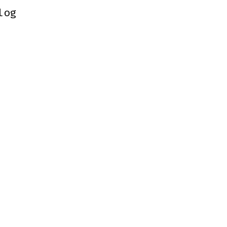
log
log