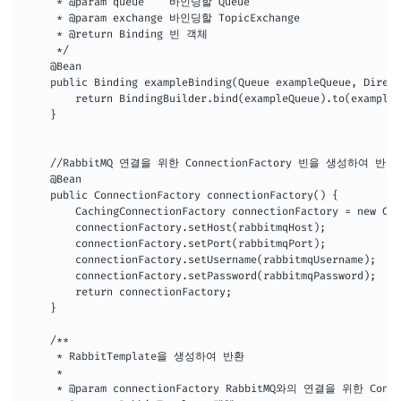
     * @param queue    바인딩할 Queue

     * @param exchange 바인딩할 TopicExchange

     * @return Binding 빈 객체

     */

    @Bean

    public Binding exampleBinding(Queue exampleQueue, Direct
        return BindingBuilder.bind(exampleQueue).to(exampleE
    }

    //RabbitMQ 연결을 위한 ConnectionFactory 빈을 생성하여 반환

    @Bean

    public ConnectionFactory connectionFactory() {

        CachingConnectionFactory connectionFactory = new Cac
        connectionFactory.setHost(rabbitmqHost);

        connectionFactory.setPort(rabbitmqPort);

        connectionFactory.setUsername(rabbitmqUsername);

        connectionFactory.setPassword(rabbitmqPassword);

        return connectionFactory;

    }

    /**

     * RabbitTemplate을 생성하여 반환

     *

     * @param connectionFactory RabbitMQ와의 연결을 위한 Conne