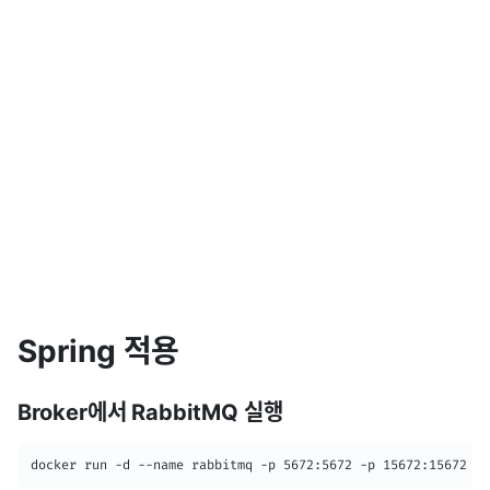
Spring 적용
Broker에서 RabbitMQ 실행
docker run -d --name rabbitmq -p 5672:5672 -p 15672:15672 --