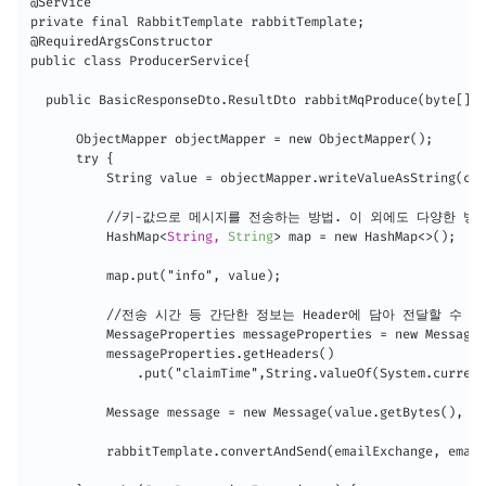
@Service

private final RabbitTemplate rabbitTemplate;

@RequiredArgsConstructor

public class ProducerService{

  public BasicResponseDto.ResultDto rabbitMqProduce(byte[] c
      ObjectMapper objectMapper = new ObjectMapper();

      try {

          String value = objectMapper.writeValueAsString(con
          //키-값으로 메시지를 전송하는 방법. 이 외에도 다양한 방
          HashMap
<
String,
String
>
 map = new HashMap<>();

          map.put("info", value);

          //전송 시간 등 간단한 정보는 Header에 담아 전달할 수 있다
          MessageProperties messageProperties = new MessageP
          messageProperties.getHeaders()

              .put("claimTime",String.valueOf(System.current
          Message message = new Message(value.getBytes(), me
          rabbitTemplate.convertAndSend(emailExchange, email