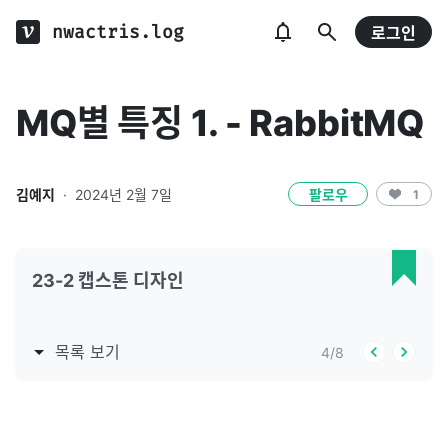
nwactris.log
로그인
MQ별 특징 1. - RabbitMQ
김예지
·
2024년 2월 7일
팔로우
1
23-2 캡스톤 디자인
목록 보기
4
/
8