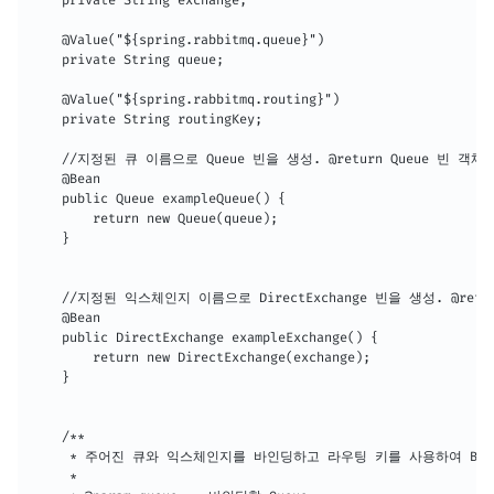
    private String exchange;

    @Value("${spring.rabbitmq.queue}")

    private String queue;

    @Value("${spring.rabbitmq.routing}")

    private String routingKey;

    //지정된 큐 이름으로 Queue 빈을 생성. @return Queue 빈 객체

    @Bean

    public Queue exampleQueue() {

        return new Queue(queue);

    }

    //지정된 익스체인지 이름으로 DirectExchange 빈을 생성. @return
    @Bean

    public DirectExchange exampleExchange() {

        return new DirectExchange(exchange);

    }

    /**

     * 주어진 큐와 익스체인지를 바인딩하고 라우팅 키를 사용하여 Bind
     *
