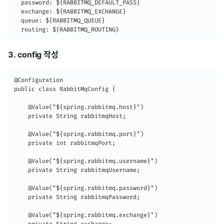
  password: ${RABBITMQ_DEFAULT_PASS}

  exchange: ${RABBITMQ_EXCHANGE}

  queue: ${RABBITMQ_QUEUE}

  routing: ${RABBITMQ_ROUTING}
3. config 작성
@Configuration

public class RabbitMqConfig {

    @Value("${spring.rabbitmq.host}")

    private String rabbitmqHost;

    @Value("${spring.rabbitmq.port}")

    private int rabbitmqPort;

    @Value("${spring.rabbitmq.username}")

    private String rabbitmqUsername;

    @Value("${spring.rabbitmq.password}")

    private String rabbitmqPassword;

    @Value("${spring.rabbitmq.exchange}")
