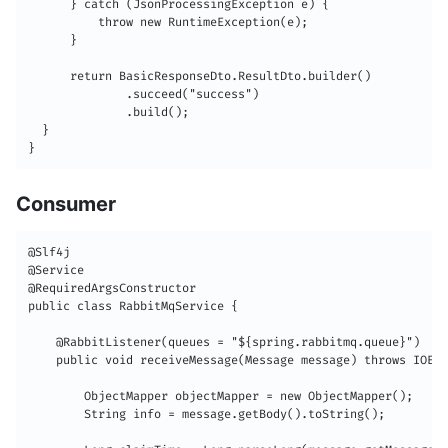
      } catch (JsonProcessingException e) {

          throw new RuntimeException(e);

      }

      return BasicResponseDto.ResultDto.builder()

              .succeed("success")

              .build();

  }

}
Consumer
@Slf4j

@Service

@RequiredArgsConstructor

public class RabbitMqService {

    @RabbitListener(queues = "${spring.rabbitmq.queue}")

    public void receiveMessage(Message message) throws IOExc
        ObjectMapper objectMapper = new ObjectMapper();

        String info = message.getBody().toString();
