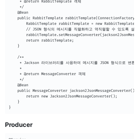
     * @return RabbitTemplate 객체

     */

    @Bean

    public RabbitTemplate rabbitTemplate(ConnectionFactory c
        RabbitTemplate rabbitTemplate = new RabbitTemplate(c
        // JSON 형식의 메시지를 직렬화하고 역직렬할 수 있도록 설정

        rabbitTemplate.setMessageConverter(jackson2JsonMessa
        return rabbitTemplate;

    }

    /**

     * Jackson 라이브러리를 사용하여 메시지를 JSON 형식으로 변환하는 
     *

     * @return MessageConverter 객체

     */

    @Bean

    public MessageConverter jackson2JsonMessageConverter() {

        return new Jackson2JsonMessageConverter();

    }

}
Producer