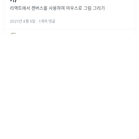
리액트에서 캔버스를 사용하여 마우스로 그림 그리기
2021년 4월 5일
·
1
개의 댓글
by
mokyoungg
27
React, 한글 입력시 keydown 이벤트 중복 발생 현상
React 에서 한글 입력 시 keydown 이벤트가 중복으로 발생하