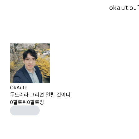
okauto.
okauto.
OkAuto
두드리라 그러면 열릴 것이니
0
팔로워
0
팔로잉