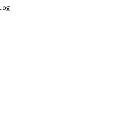
log
log