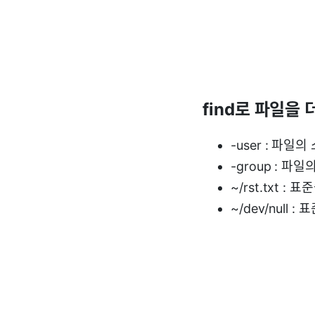
find로 파일을
-user : 파일
-group : 파
~/rst.txt :
~/dev/null