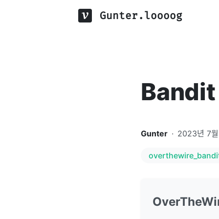
Gunter.loooog
Bandit 
Gunter
·
2023년 7월
overthewire_bandi
OverTheWir