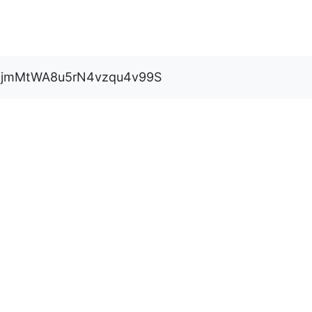
jmMtWA8u5rN4vzqu4v99S