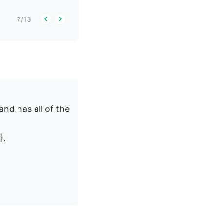
7
/
13
nd has all of the
.