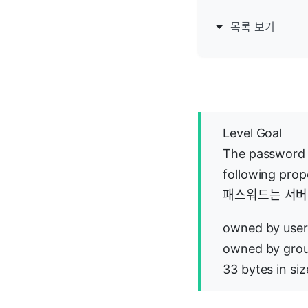
목록 보기
Level Goal
The password f
following prop
패스워드는 서버 
owned by user
owned by gro
33 bytes in si