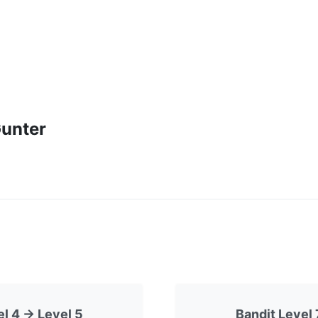
unter
l 4 -> Level 5
Bandit Level 