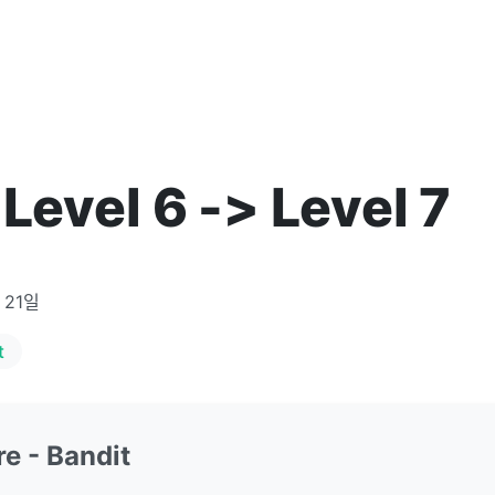
Level 6 -> Level 7
 21일
t
e - Bandit