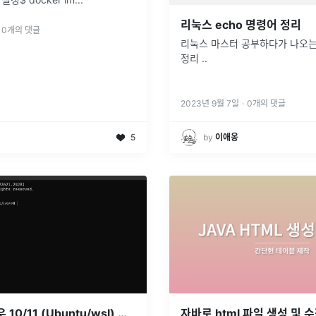
리눅스 echo 명령어 정리
0
개의 댓글
리눅스 마스터 공부하다가 나오는 
정리 ..
2023년 9월 7일
·
0
개의 댓글
5
by
이애옹
[Linux] 윈도우 10/11 (Ubuntu/wsl) 비밀번호 초기화
자바로 html 파일 생성 및 