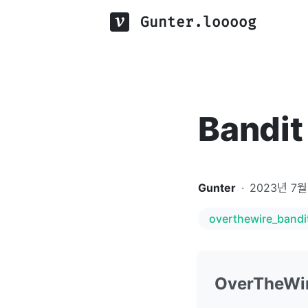
Gunter.loooog
Bandit 
Gunter
·
2023년 7월
overthewire_bandi
OverTheWir