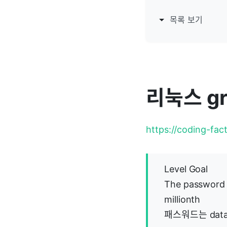
목록 보기
리눅스 g
https://coding-fac
Level Goal
The password fo
millionth
패스워드는 data.