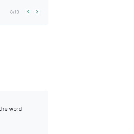
8
/
13
 the word