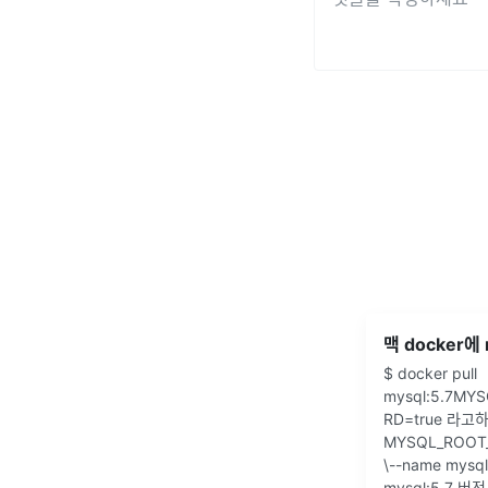
$ docker pull
mysql:5.7MY
RD=true 라
MYSQL_ROO
\--name my
mysql:5.7 버전