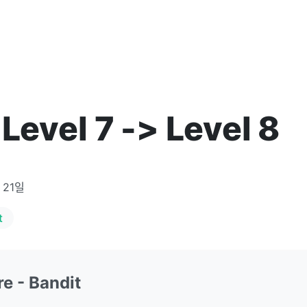
Level 7 -> Level 8
 21일
t
e - Bandit