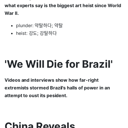
what experts say is the biggest art heist since World
War Ⅱ.
plunder: 약탈하다; 약탈
heist: 강도; 강탈하다
'We Will Die for Brazil'
Videos and interviews show how far-right
extremists stormed Brazil's halls of power in an
attempt to oust its pesident.
China Reveals