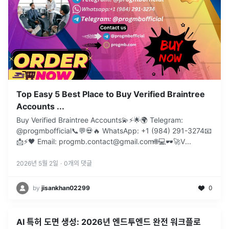
Top Easy 5 Best Place to Buy Verified Braintree
Accounts ...
Buy Verified Braintree Accounts💫⚡️🌟🌍 Telegram:
@progmbofficial📞💬💀🔥 WhatsApp: +1 (984) 291-3274📧
📩⚡🖤 Email: progmb.contact@gmail.com🌐💻🕶️🚀V
...
2026년 5월 2일
·
0
개의 댓글
by
jisankhan02299
0
AI 특허 도면 생성: 2026년 엔드투엔드 완전 워크플로