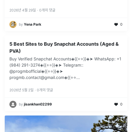
2026년 4월 29일
·
0
개의 댓글
by
Yena Park
0
5 Best Sites to Buy Snapchat Accounts (Aged &
PVA)
Buy Verified Snapchat Accounts◈{{⭐️⭐️}}◈➤ WhatsApp: +1
(984) 291-3274◈{{⭐️⭐️}}◈➤ Telegram::
@progmbofficial◈{{⭐️⭐️}}◈➤
progmb.contact@gmail.com◈{{⭐️⭐
...
2026년 5월 2일
·
0
개의 댓글
by
jisankhan02299
0