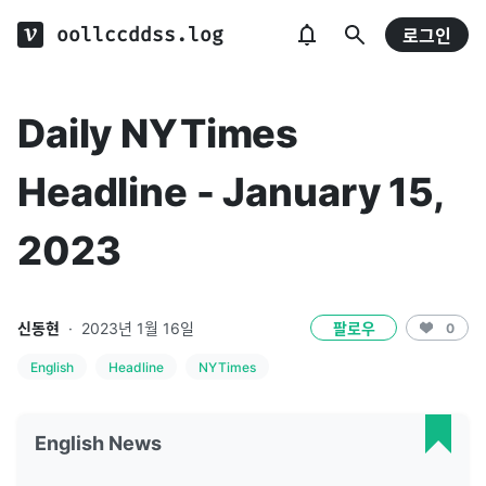
oollccddss.log
로그인
Daily NYTimes
Headline - January 15,
2023
신동현
·
2023년 1월 16일
팔로우
0
English
Headline
NYTimes
English News