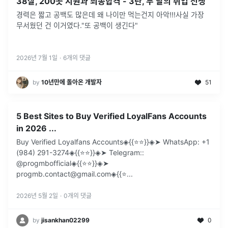
38살, 200곳 지원과 최종합격 - 3탄, 두 달의 취업 전쟁
경력은 짧고 공백도 많은데 왜 나이만 먹는건지 아악!!!사실 가장
무서웠던 건 이거였다."또 공백이 생긴다"
2026년 7월 1일
·
6
개의 댓글
by
10년만에 돌아온 개발자
51
5 Best Sites to Buy Verified LoyalFans Accounts
in 2026 ...
Buy Verified Loyalfans Accounts◈{{⭐️⭐️}}◈➤ WhatsApp: +1
(984) 291-3274◈{{⭐️⭐️}}◈➤ Telegram::
@progmbofficial◈{{⭐️⭐️}}◈➤
progmb.contact@gmail.com◈{{⭐️
...
2026년 5월 2일
·
0
개의 댓글
by
jisankhan02299
0