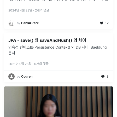
9기 활동, 유데미로 무료로 제공받은 강의에 대한 리뷰입니다.강
...
2024년 4월 28일
·
2
개의 댓글
by
Hansu Park
12
JPA - save() 와 saveAndFlush() 의 차이
영속성 컨텍스트(Persistence Context) 와 DB 사이, Baeldung
문서
2021년 9월 28일
·
0
개의 댓글
by
Codren
3