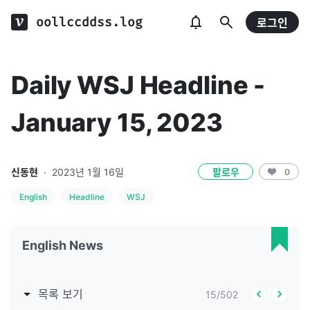
oollccddss.log
로그인
Daily WSJ Headline -
January 15, 2023
신동현
·
2023년 1월 16일
팔로우
0
English
Headline
WSJ
English News
목록 보기
15
/
502