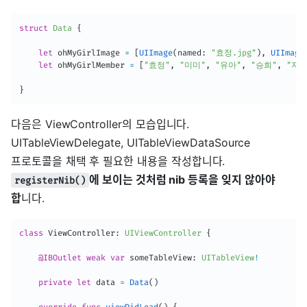
struct
Data
{
let
 ohMyGirlImage 
=
[
UIImage
(
named
:
"효정.jpg"
)
,
UIImage
let
 ohMyGirlMember 
=
[
"효정"
,
"미미"
,
"유아"
,
"승희"
,
"지호
}
다음은 ViewController의 모습입니다.
UITableViewDelegate, UITableViewDataSource
프로토콜을 채택 후 필요한 내용을 작성합니다.
에 보이는 것처럼 nib 등록을 잊지 않아야
registerNib()
합
니다.
class
ViewController
:
UIViewController
{
@IBOutlet
weak
var
 someTableView
:
UITableView
!
private
let
 data 
=
Data
(
)
override
func
viewDidLoad
(
)
{