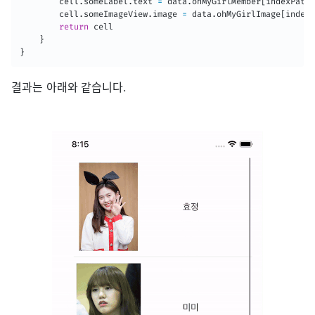
        cell
.
someLabel
.
text 
=
 data
.
ohMyGirlMember
[
indexPath
.
        cell
.
someImageView
.
image 
=
 data
.
ohMyGirlImage
[
indexP
return
 cell

}
}
결과는 아래와 같습니다.