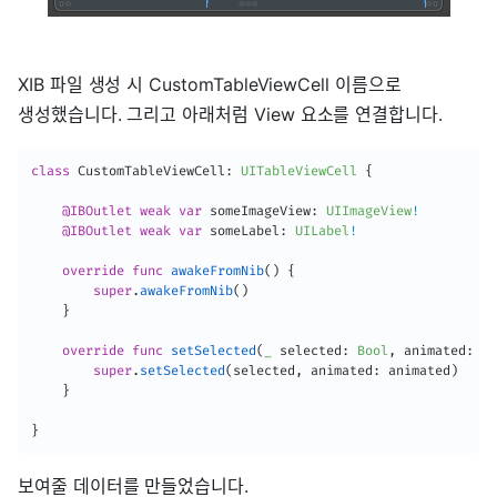
XIB 파일 생성 시 CustomTableViewCell 이름으로
생성했습니다. 그리고 아래처럼 View 요소를 연결합니다.
class
CustomTableViewCell
:
UITableViewCell
{
@IBOutlet
weak
var
 someImageView
:
UIImageView
!
@IBOutlet
weak
var
 someLabel
:
UILabel
!
override
func
awakeFromNib
(
)
{
super
.
awakeFromNib
(
)
}
override
func
setSelected
(
_
 selected
:
Bool
,
 animated
:
Bo
super
.
setSelected
(
selected
,
 animated
:
 animated
)
}
}
보여줄 데이터를 만들었습니다.