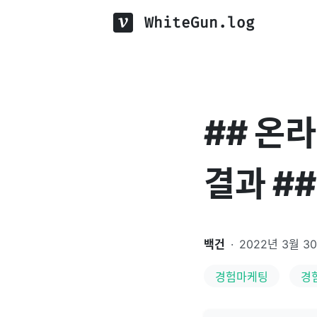
WhiteGun.log
## 온
결과 ##
백건
·
2022년 3월 3
경험마케팅
경