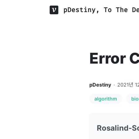
pDestiny, To The D
Error 
pDestiny
·
2021년 1
algorithm
bio
Rosalind-S