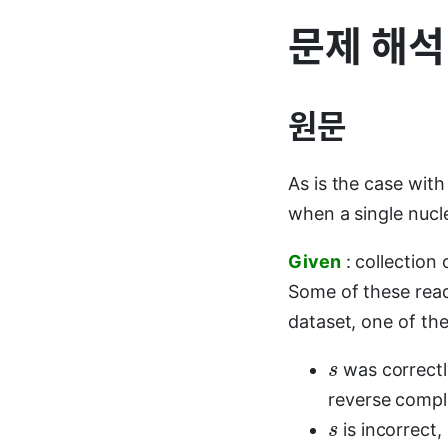
문제 해석
원문
As is the case wit
when a single nucle
Given
: collection
Some of these read
dataset, one of the
was correctl
s
reverse compl
is incorrect,
s