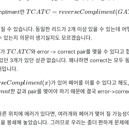
=
(
mpliment란
T
C
A
T
C
r
e
v
e
r
s
e
C
o
m
p
l
i
m
e
n
t
G
A
질 수 있습니다. 동일한 리드가 2개 이상 있을 수 있는데 어
수 있는지 의문이 생기실지도 모르겠습니다.
가
와 error -> correct pair를 맺을 수 있다고
T
C
A
T
C
있던 3개가 있던 상관 없습니다. 왜냐하면 correct는 모두 동
한개입니다.
(
)
가 있어 페어를 이룰 수 있다고 해도
r
s
e
C
o
m
p
l
i
m
e
n
t
x
한 값과 pair를 맺어야 하기 때문에 결국 error->corr
m
n
t
다른 위치에 에러가 있다면, 여러개와 페어가 맺어 질 가능성
을 봉쇄해 놓았습니다. 그러므로 우리는 좀더 편하게 문제에 