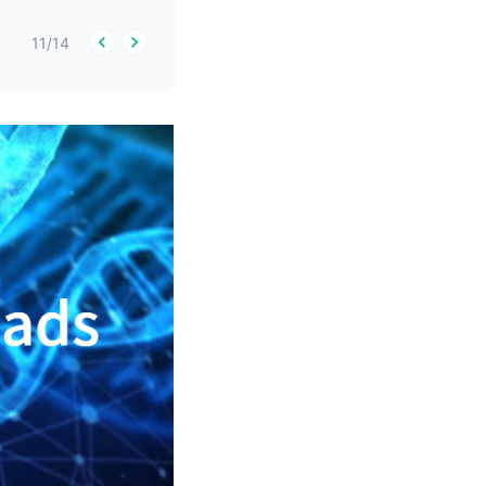
11
/
14