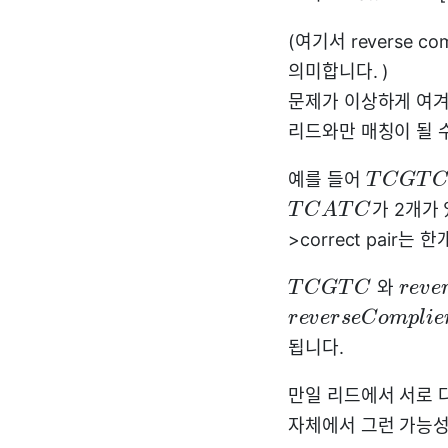
(여기서 reverse co
의미합니다. )
문제가 이상하게 여겨
리드와만 매칭이 될 
예를 들어
T
C
G
T
C
가 2개가 
T
C
A
T
C
>correct pair는 
와
T
C
G
T
C
r
e
v
e
r
e
v
e
r
s
e
C
o
m
p
l
i
e
됩니다.
만일 리드에서 서로 
자체에서 그런 가능성