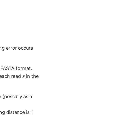
ng error occurs
n FASTA format.
 each read
in the
s
 (possibly as a
ng distance is 1