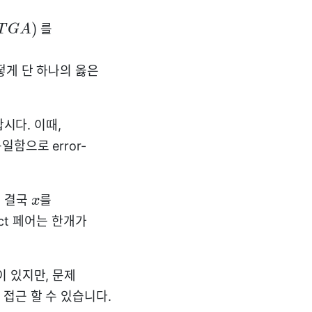
)
를
T
G
A
떻게 단 하나의 옳은
 합시다. 이때,
일함으로 error-
, 결국
를
x
ect 페어는 한개가
이 있지만, 문제
접근 할 수 있습니다.