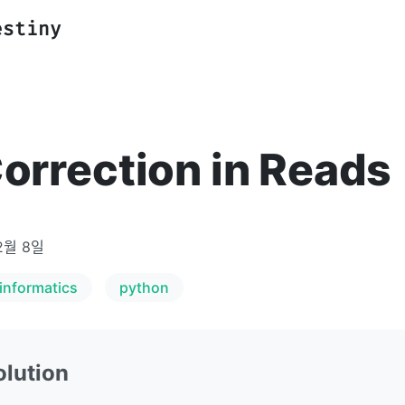
estiny
Correction in Reads
2월 8일
informatics
python
olution