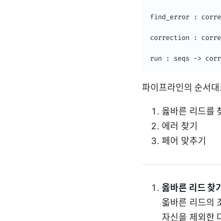
find_error : corre
correction : corre
run : seqs -> corr
파이프라인의 순서대로
옳바른 리드를 
에러 찾기
페어 맞추기
옳바른 리드 찾
옯바른 리드의 조
자신을 제외한 다