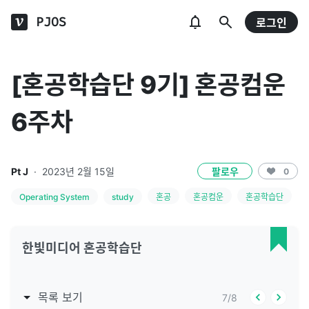
PJOS
로그인
[혼공학습단 9기] 혼공컴운
6주차
Pt J
·
2023년 2월 15일
팔로우
0
Operating System
study
혼공
혼공컴운
혼공학습단
한빛미디어 혼공학습단
목록 보기
7
/
8