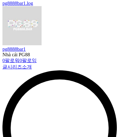
pg8888bar1.log
pg8888bar1
Nhà cái PG88
0
팔로워
0
팔로잉
글
시리즈
소개