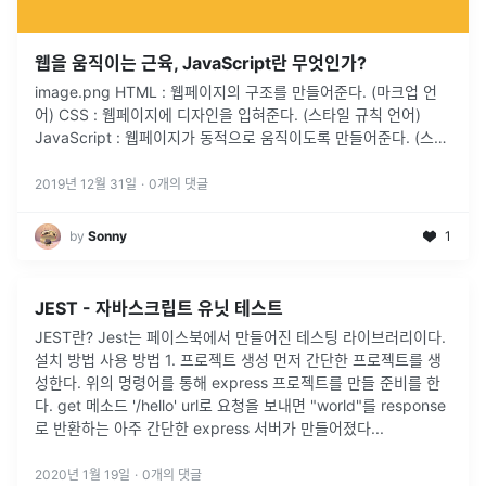
웹을 움직이는 근육, JavaScript란 무엇인가?
image.png HTML : 웹페이지의 구조를 만들어준다. (마크업 언
어) CSS : 웹페이지에 디자인을 입혀준다. (스타일 규칙 언어)
JavaScript : 웹페이지가 동적으로 움직이도록 만들어준다. (스크
립트 언어) JavaScript란? JavaScript는 웹을 위한 인터프리터
언어이자 객체기반의 스크립트 프로그래밍 언어이며 HTML의 특
2019년 12월 31일
·
0
개의 댓글
정...
by
Sonny
1
JEST - 자바스크립트 유닛 테스트
JEST란? Jest는 페이스북에서 만들어진 테스팅 라이브러리이다.
설치 방법 사용 방법 1. 프로젝트 생성 먼저 간단한 프로젝트를 생
성한다. 위의 명령어를 통해 express 프로젝트를 만들 준비를 한
다. get 메소드 '/hello' url로 요청을 보내면 "world"를 response
로 반환하는 아주 간단한 express 서버가 만들어졌다...
2020년 1월 19일
·
0
개의 댓글