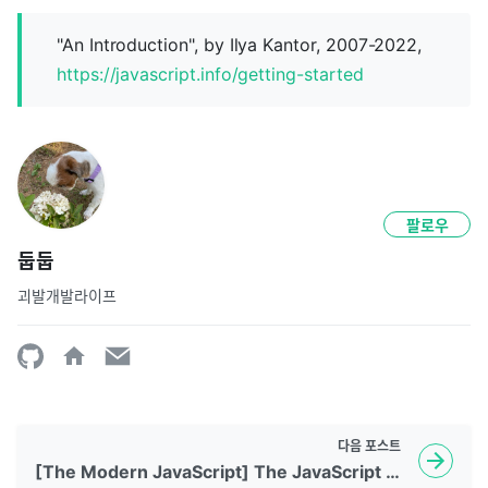
"An Introduction", by Ilya Kantor, 2007-2022,
https://javascript.info/getting-started
팔로우
둡둡
괴발개발라이프
다음
포스트
[The Modern JavaScript] The JavaScript language - JavaScript Fundamentals 1