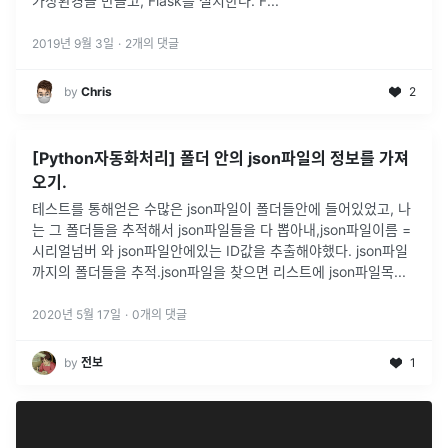
가상환경을 만들고, Flask를 설치한다. F...
2019년 9월 3일
·
2
개의 댓글
by
Chris
2
[Python자동화처리] 폴더 안의 json파일의 정보를 가져
오기.
테스트를 통해얻은 수많은 json파일이 폴더들안에 들어있었고, 나
는 그 폴더들을 추적해서 json파일들을 다 뽑아내,json파일이름 =
시리얼넘버 와 json파일안에있는 ID값을 추출해야했다. json파일
까지의 폴더들을 추적.json파일을 찾으면 리스트에 json파일목
...
2020년 5월 17일
·
0
개의 댓글
by
전보
1