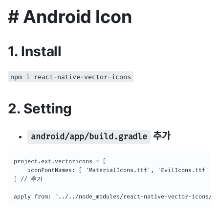
# Android Icon
1. Install
npm i react-native-vector-icons
2. Setting
추가
android/app/build.gradle
project.ext.vectoricons = [

    iconFontNames: [ 'MaterialIcons.ttf', 'EvilIcons.ttf' ] 

] // 추가

apply from: "../../node_modules/react-native-vector-icons/