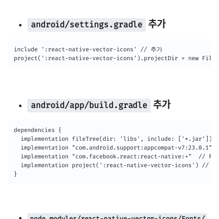
추가
android/settings.gradle
include ':react-native-vector-icons' // 추가

project(':react-native-vector-icons').projectDir = new File
추가
android/app/build.gradle
dependencies {

  implementation fileTree(dir: 'libs', include: ['*.jar'])

  implementation "com.android.support:appcompat-v7:23.0.1"

  implementation "com.facebook.react:react-native:+"  // Fro
  implementation project(':react-native-vector-icons') // 추
}
node_modules/react-native-vector-icons/Fonts/