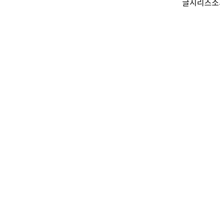
글
시리즈
소