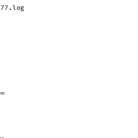
m77.log
m77.log
im