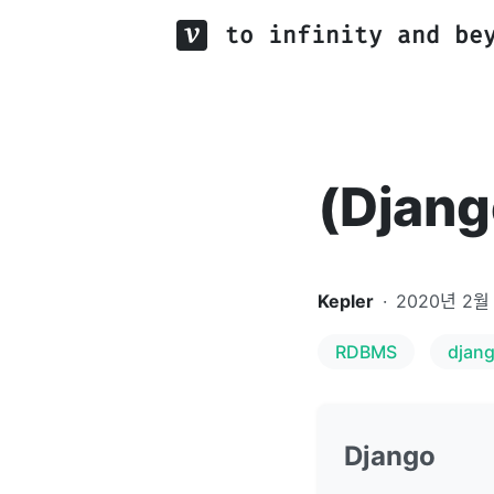
to infinity and be
(Djan
Kepler
·
2020년 2월
RDBMS
djan
Django