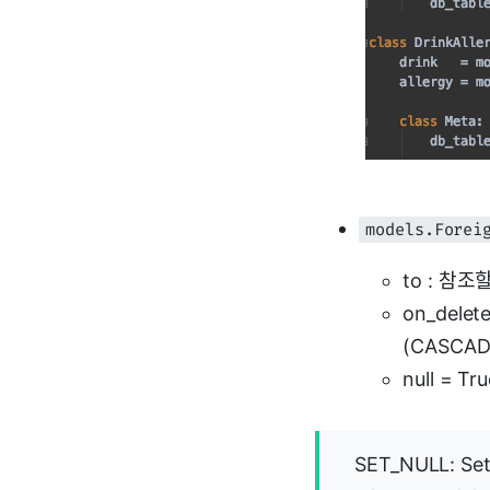
models.Forei
to : 참조
on_dele
(CASCAD
null = T
SET_NULL: Set 