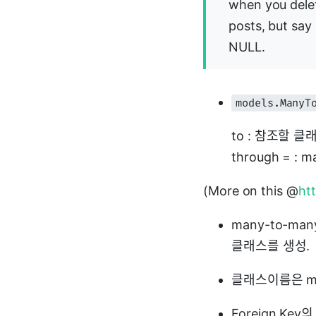
when you dele
posts, but say
NULL.
models.ManyT
to : 참조할 
through = 
(More on this @
ht
many-to-ma
클래스를 생성.
클래스이름은 ma
Foreign Ke