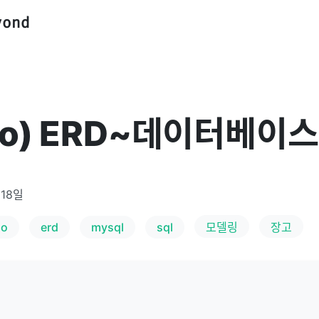
yond
go) ERD~데이터베이스
 18일
go
erd
mysql
sql
모델링
장고