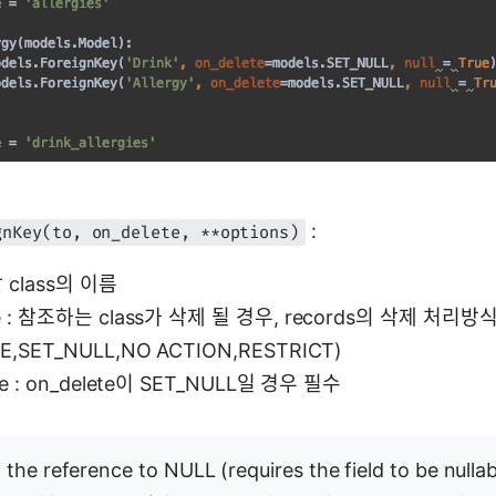
:
gnKey(to, on_delete, **options)
할 class의 이름
te : 참조하는 class가 삭제 될 경우, records의 삭제 처리방
E,SET_NULL,NO ACTION,RESTRICT)
rue : on_delete이 SET_NULL일 경우 필수
the reference to NULL (requires the field to be nullab