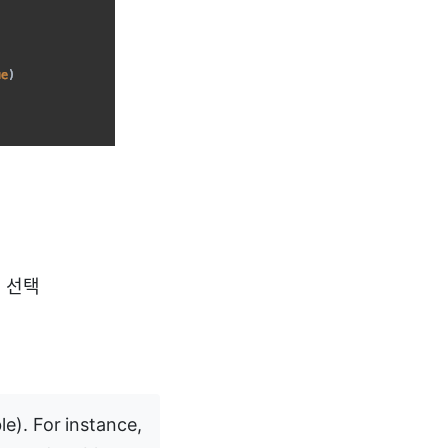
식 선택
le). For instance,