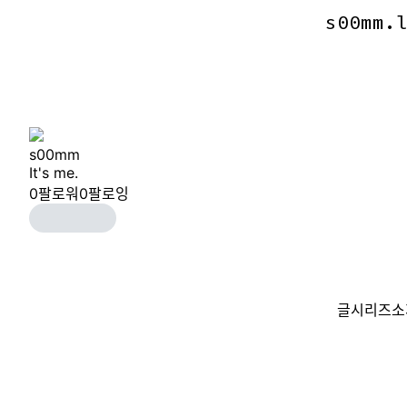
s00mm.
s00mm.
s00mm
It's me.
0
팔로워
0
팔로잉
글
시리즈
소