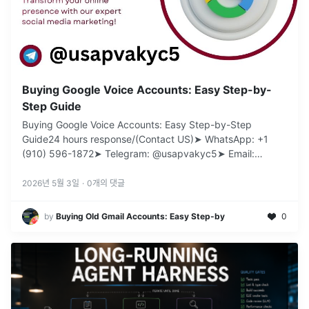
Buying Google Voice Accounts: Easy Step-by-
Step Guide
Buying Google Voice Accounts: Easy Step-by-Step
Guide24 hours response/(Contact US)➤ WhatsApp: +1
(910) 596-1872➤ Telegram: @usapvakyc5➤ Email:
usapv
...
2026년 5월 3일
·
0
개의 댓글
by
Buying Old Gmail Accounts: Easy Step-by
0