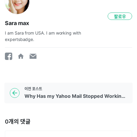
팔로우
Sara max
I am Sara from USA. I am working with 
expertsbadge. 
이전
포스트
Why Has my Yahoo Mail Stopped Working in Outlook?
0
개의 댓글