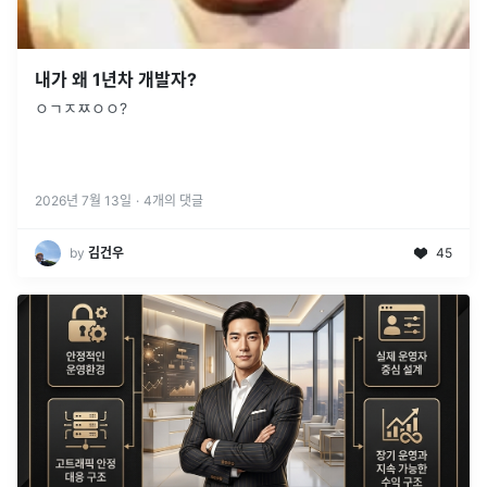
내가 왜 1년차 개발자?
ㅇㄱㅈㅉㅇㅇ?
2026년 7월 13일
·
4
개의 댓글
by
김건우
45