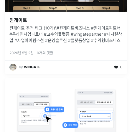
윈게이트
윈게이트 추천 태그 (10개)\#윈게이트비즈니스 #윈게이트파트너
#온라인사업파트너 #고수익플랫폼 #wingatepartner #디지털창
업 #사업아이템추천 #운영솔루션 #플랫폼창업 #수익형비즈니스
2026년 5월 2일
·
0
개의 댓글
by
WINGATE
0