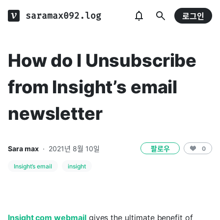
saramax092.log
로그인
How do I Unsubscribe
from Insight’s email
newsletter
Sara max
·
2021년 8월 10일
팔로우
0
Insight’s email
insight
Insight com webmail
gives the ultimate benefit of