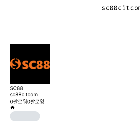
sc88citco
sc88citco
SC88
sc88citcom
0
팔로워
0
팔로잉