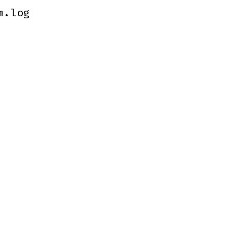
m.log
m.log