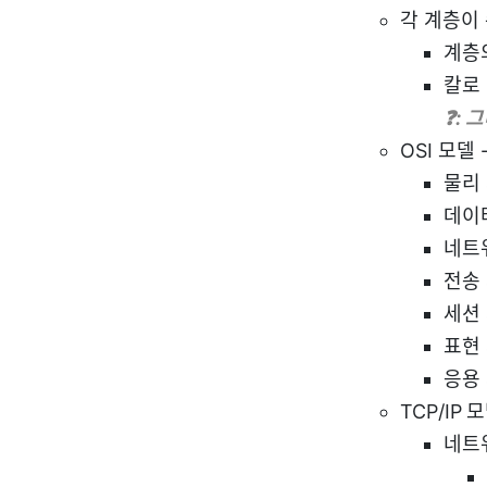
각 계층이
계층
칼로 
❓: 
OSI 모델
물리
데이
네트
전송
세션
표현
응용
TCP/IP
네트