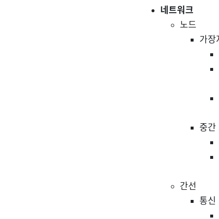
네트워크
노드
가장
중간
간선
통신