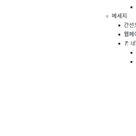
메세지
간선
웹페이
❓: