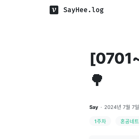
SayHee.log
[070
🌳
Say
·
2024년 7월 7
1주차
혼공네트