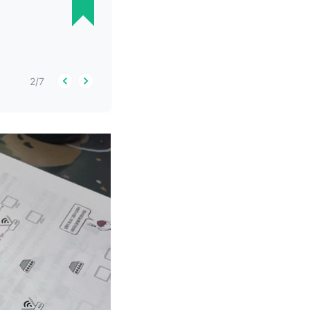
2
/
7