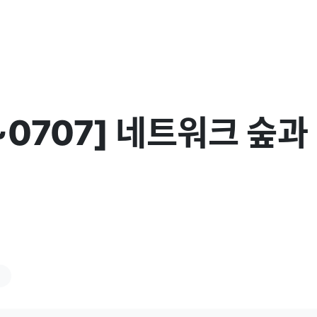
1~0707] 네트워크 숲
일