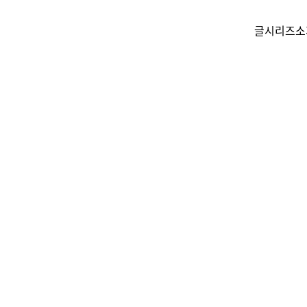
글
시리즈
소