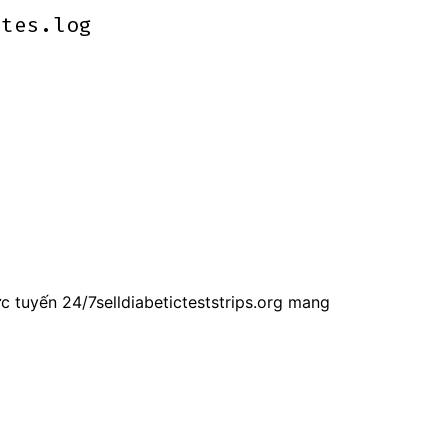
ctes.log
ctes.log
rực tuyến 24/7selldiabeticteststrips.org mang