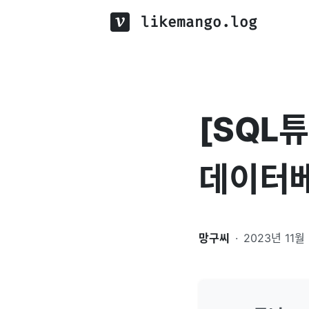
likemango.log
[SQL튜
데이터
망구씨
·
2023년 11월