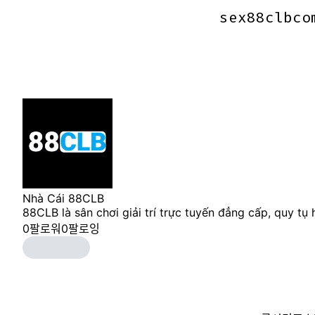
sex88clbco
sex88clbco
Nhà Cái 88CLB
88CLB là sân chơi giải trí trực tuyến đẳng cấp, quy tụ
0
팔로워
0
팔로잉