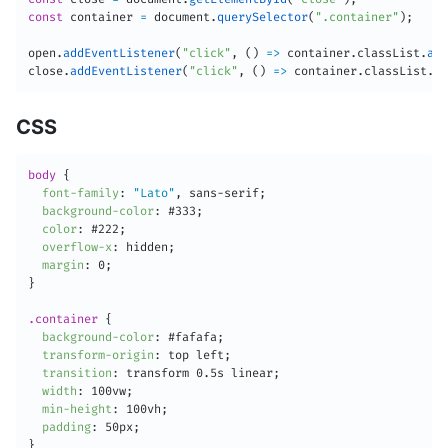
const
 container 
=
 document
.
querySelector
(
".container"
)
;
open
.
addEventListener
(
"click"
,
(
)
=>
 container
.
classList
.
add
close
.
addEventListener
(
"click"
,
(
)
=>
 container
.
classList
.
re
CSS
body
{
font-family
:
"Lato"
,
 sans-serif
;
background-color
:
 #333
;
color
:
 #222
;
overflow-x
:
 hidden
;
margin
:
 0
;
}
.container
{
background-color
:
 #fafafa
;
transform-origin
:
 top left
;
transition
:
 transform 0.5s linear
;
width
:
 100vw
;
min-height
:
 100vh
;
padding
:
 50px
;
}