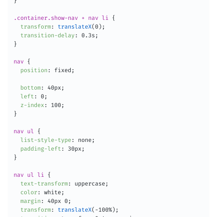
}
.container.show-nav + nav li
{
transform
:
translateX
(
0
)
;
transition-delay
:
 0.3s
;
}
nav
{
position
:
 fixed
;
bottom
:
 40px
;
left
:
 0
;
z-index
:
 100
;
}
nav ul
{
list-style-type
:
 none
;
padding-left
:
 30px
;
}
nav ul li
{
text-transform
:
 uppercase
;
color
:
 white
;
margin
:
 40px 0
;
transform
:
translateX
(
-100%
)
;