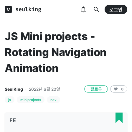
seulking
로그인
JS Mini projects -
Rotating Navigation
Animation
SeulKing
·
2022년 6월 20일
팔로우
0
js
miniprojects
nav
FE