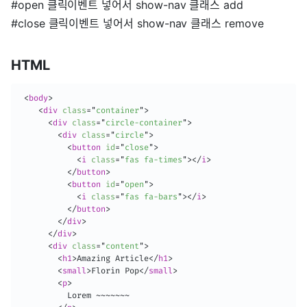
#open 클릭이벤트 넣어서 show-nav 클래스 add
#close 클릭이벤트 넣어서 show-nav 클래스 remove
HTML
<
body
>
<
div
class
=
"
container
"
>
<
div
class
=
"
circle-container
"
>
<
div
class
=
"
circle
"
>
<
button
id
=
"
close
"
>
<
i
class
=
"
fas fa-times
"
>
</
i
>
</
button
>
<
button
id
=
"
open
"
>
<
i
class
=
"
fas fa-bars
"
>
</
i
>
</
button
>
</
div
>
</
div
>
<
div
class
=
"
content
"
>
<
h1
>
Amazing Article
</
h1
>
<
small
>
Florin Pop
</
small
>
<
p
>
          Lorem ~~~~~~~
