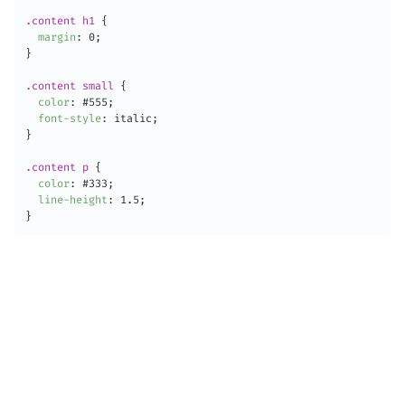
.content h1
{
margin
:
 0
;
}
.content small
{
color
:
 #555
;
font-style
:
 italic
;
}
.content p
{
color
:
 #333
;
line-height
:
 1.5
;
}