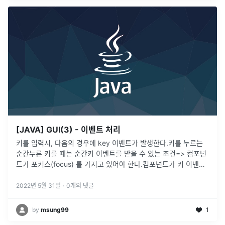
[JAVA] GUI(3) - 이벤트 처리
키를 입력시, 다음의 경우에 key 이벤트가 발생한다.키를 누르는
순간누른 키를 떼는 순간키 이벤트를 받을 수 있는 조건=> 컴포넌
트가 포커스(focus) 를 가지고 있어야 한다.컴포넌트가 키 이벤트
를 독점하는 권한컴포넌트가 포커스를 받을 수 있도록 설정해야함
=> 아래
...
2022년 5월 31일
·
0
개의 댓글
by
msung99
1