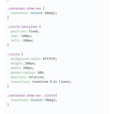
.container.show-nav
{
transform
:
rotate
(
-20deg
)
;
}
.circle-container
{
position
:
 fixed
;
top
:
 -100px
;
left
:
 -100px
;
}
.circle
{
background-color
:
 #ff7979
;
height
:
 200px
;
width
:
 200px
;
border-radius
:
 50%
;
position
:
 relative
;
transition
:
 transform 0.5s linear
;
}
.container.show-nav .circle
{
transform
:
rotate
(
-70deg
)
;
}