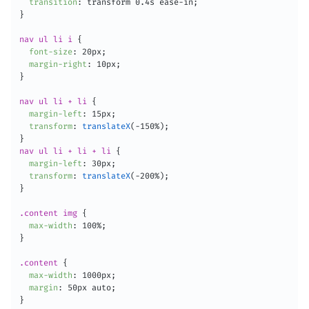
transition
:
 transform 0.4s ease-in
;
}
nav ul li i
{
font-size
:
 20px
;
margin-right
:
 10px
;
}
nav ul li + li
{
margin-left
:
 15px
;
transform
:
translateX
(
-150%
)
;
}
nav ul li + li + li
{
margin-left
:
 30px
;
transform
:
translateX
(
-200%
)
;
}
.content img
{
max-width
:
 100%
;
}
.content
{
max-width
:
 1000px
;
margin
:
 50px auto
;
}