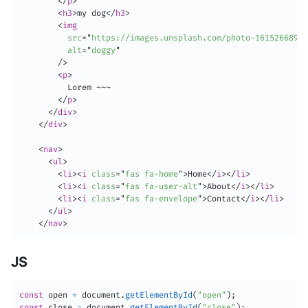
</
p
>
<
h3
>
my dog
</
h3
>
<
img
src
=
"
https://images.unsplash.com/photo-16152668957
alt
=
"
doggy
"
/>
<
p
>
          Lorem ~~~

</
p
>
</
div
>
</
div
>
<
nav
>
<
ul
>
<
li
>
<
i
class
=
"
fas fa-home
"
>
Home
</
i
>
</
li
>
<
li
>
<
i
class
=
"
fas fa-user-alt
"
>
About
</
i
>
</
li
>
<
li
>
<
i
class
=
"
fas fa-envelope
"
>
Contact
</
i
>
</
li
>
</
ul
>
</
nav
>
JS
const
 open 
=
 document
.
getElementById
(
"open"
)
;
const
 close 
=
 document
.
getElementById
(
"close"
)
;