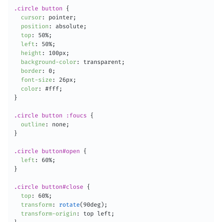
.circle button
{
cursor
:
 pointer
;
position
:
 absolute
;
top
:
 50%
;
left
:
 50%
;
height
:
 100px
;
background-color
:
 transparent
;
border
:
 0
;
font-size
:
 26px
;
color
:
 #fff
;
}
.circle button :foucs
{
outline
:
 none
;
}
.circle button#open
{
left
:
 60%
;
}
.circle button#close
{
top
:
 60%
;
transform
:
rotate
(
90deg
)
;
transform-origin
:
 top left
;