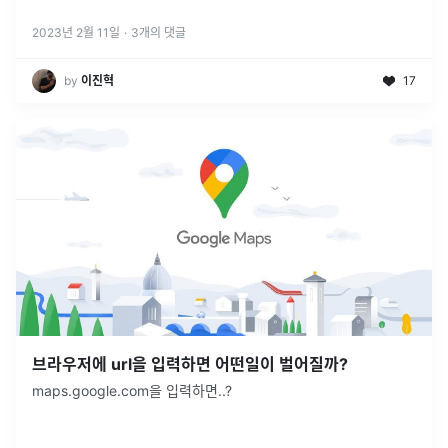
버에 검색하기 전에 캐싱된 DNS 기록들을 먼저 확인한다. DNS
서버란
...
2023년 2월 11일
·
3
개의 댓글
by
이진혁
17
브라우저에 url을 입력하면 어떤일이 벌어질까?
maps.google.com을 입력하면..?