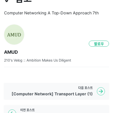
Computer Networking A Top-Down Approach 7th
팔로우
AMUD
210's Velog :: Ambition Makes Us Diligent
다음
포스트
[Computer Network] Transport Layer (1)
이전
포스트