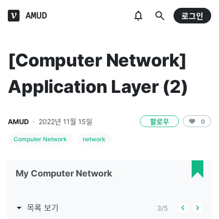
AMUD
로그인
[Computer Network]
Application Layer (2)
AMUD
·
2022년 11월 15일
팔로우
0
Computer Network
network
My Computer Network
목록 보기
3
/
5