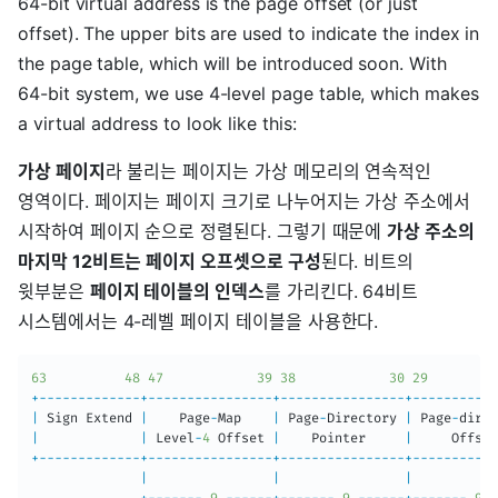
64-bit virtual address is the page offset (or just
offset). The upper bits are used to indicate the index in
the page table, which will be introduced soon. With
64-bit system, we use 4-level page table, which makes
a virtual address to look like this:
가상 페이지
라 불리는 페이지는 가상 메모리의 연속적인
영역이다. 페이지는 페이지 크기로 나누어지는 가상 주소에서
시작하여 페이지 순으로 정렬된다. 그렇기 때문에
가상 주소의
마지막 12비트는 페이지 오프셋으로 구성
된다. 비트의
윗부분은
페이지 테이블의 인덱스
를 가리킨다. 64비트
시스템에서는 4-레벨 페이지 테이블을 사용한다.
63
48
47
39
38
30
29
+
--
--
--
--
--
--
-
+
--
--
--
--
--
--
--
--
+
--
--
--
--
--
--
--
--
+
--
--
--
--
--
-
|
 Sign Extend 
|
    Page
-
Map    
|
 Page
-
Directory 
|
 Page
-
direc
|
|
 Level
-
4
 Offset 
|
    Pointer     
|
     Offset
+
--
--
--
--
--
--
-
+
--
--
--
--
--
--
--
--
+
--
--
--
--
--
--
--
--
+
--
--
--
--
--
-
|
|
|