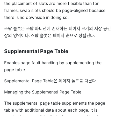
the placement of slots are more flexible than for
frames, swap slots should be page-aligned because
there is no downside in doing so.
스왑 슬롯은 스왑 파티션에 존재하는 페이지 크기의 저장 공간
상의 영역이다. 스왑 슬롯은 페이지 순으로 정렬된다.
Supplemental Page Table
Enables page fault handling by supplementing the
page table.
Supplemental Page Table은 페이지 폴트를 다룬다.
Managing the Supplemental Page Table
The supplemental page table supplements the page
table with additional data about each page. It is