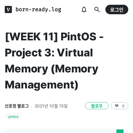
born-ready.log
로그인
[WEEK 11] PintOS -
Project 3: Virtual
Memory (Memory
Management)
신호정 벨로그
·
2021년 10월 15일
팔로우
0
pintos