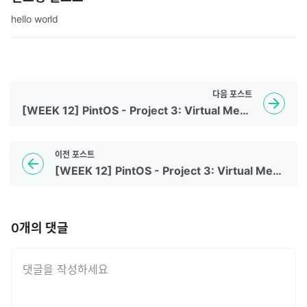
hello world
다음
포스트
[WEEK 12] PintOS - Project 3: Virtual Memory (Review)
이전
포스트
[WEEK 12] PintOS - Project 3: Virtual Memory (Swap In/Out)
0
개의 댓글