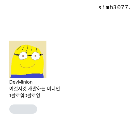
simh3077
simh3077
DevMinion
이것저것 개발하는 미니언
1
팔로워
0
팔로잉