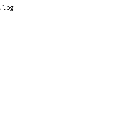
.log
.log