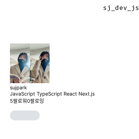
sj_dev_j
sj_dev_j
sujpark
JavaScript TypeScript React Next.js
5
팔로워
0
팔로잉