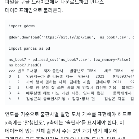
파일을 구글 드라이브에서 다운로드하고 판다스
데이터프레임으로 불러온다.
import gdown

gdown.download('https://bit.ly/3pK7iuu', 'ns_book7.csv', qui
import pandas as pd

ns_book7 = pd.read_csv('ns_book7.csv', low_memory=False)

ns_book7.head()

>>> 번호	도서명	저자	출판사	발행년도	ISBN	세트 ISBN	부가기호	권	주제분류번호	도서권수	대출건수	등록일자

0	1	인공지능과 흙	김동훈 지음	민음사	2021	9788937444319	NaN	NaN	NaN	NaN	1	0	2021-03-19

1	2	가짜 행복 권하는 사회	김태형 지음	갈매나무	2021	9791190123969	NaN	NaN	NaN	NaN	1	0	2021-03-19

2	3	나도 한 문장 잘 쓰면 바랄 게 없겠네	김선영 지음	블랙피쉬	2021	9788968332982	NaN	NaN	NaN	NaN	1	0	2021-03-19

3	4	예루살렘 해변	이도 게펜 지음, 임재희 옮김	문학세계사	2021	9788970759906	NaN	NaN	NaN	NaN	1	0	2021-03-19

연도를 기준으로 출판사별 발행 도서 개수를 표현해야 하므로
x축에는 '발행년도', y축에는 '출판사'를 표시해야 한다. 이
데이터에 있는 전체 출판사 수는 2만 개가 넘기 때문에