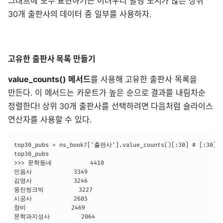
그래프에 모두 표현하기는 어려우니 발행 도서가 많은 상위
30개 출판사의 데이터 중 일부를 사용하자.
고유한 출판사 목록 만들기
value_counts() 메서드
를 사용해 고유한 출판사 목록을
만든다. 이 메서드는 카운트가 높은 순으로 결과를 내림차순
정렬한다! 상위 30개 출판사를 선택하려면 다음처럼 슬라이스
연산자를 사용할 수 있다.
top30_pubs = ns_book7['출판사'].value_counts()[:30]
top30_pubs

>>> 문학동네           4410

민음사            3349

김영사            3246

웅진씽크빅          3227

시공사            2685

창비             2469

문학과지성사         2064
