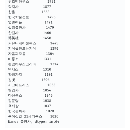
위즈덤하우스         1981

학지사            1877

한울             1553

한국학술정보         1496

열린책들           1491

살림출판사          1479

한길사            1460

博英社            1458

커뮤니케이션북스       1445

지식을만드는지식       1390

자음과모음          1364

비룡소            1331

랜덤하우스코리아       1314

넥서스            1310

황금가지           1101

길벗             1094

시그마프레스         1063

현암사            1054

다산북스           1046

집문당            1038

책세상            1037

한국문화사          1028

북이십일 21세기북스    1026

Name: 출판사, dtype: int64