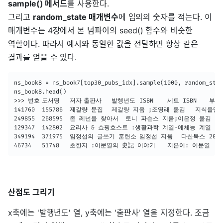
sample() 메서드
를 사용한다.
그리고
random_state 매개변수
에 임의의 숫자를 적는다. 이
매개변수는 4장에서 본 넘파이의 seed() 함수와 비슷한
역할이다. 따라서 예시와 동일한 값을 전달하면 항상 같은
결과를 얻을 수 있다.
ns_book8 = ns_book7[top30_pubs_idx].sample(1000, random_stat
ns_book8.head()

>>> 번호	도서명	저자	출판사	발행년도	ISBN	세트 ISBN	부가기호	권	주제분류번호	도서권수	대출건수	등록일자

141760	155786	제갈량 문집	제갈량 지음 ;조영래 옮김	지식을만드는지식	2012	9788966805785	NaN	0	10	808	1	2	2013-04-10

249855	268595	존 레넌을 찾아서	토니 파슨스 지음;이은정 옮김	시공사	2007	9788952750419	NaN	0	NaN	843	1	18	2007-12-14

129347	142802	요리사 & 쇼핑호스트 :생활과학 계열·예체능 계열	와이즈멘토 글 ;김성희 그림	김영사	2013	9788934959854	9788934959717	7	14	321.55	1	3	2013-12-09

349194	371975	임정섭의 글쓰기 훈련소	임정섭 지음	다산북스	2017	9791130614472	NaN	NaN	NaN	NaN	1	0	1970-01-01

산점도 그리기
x축에는 '발행년도' 열, y축에는 '출판사' 열을 지정한다. 조금