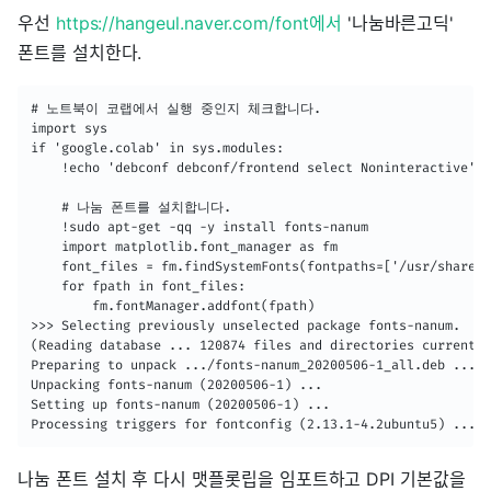
우선
https://hangeul.naver.com/font에서
'나눔바른고딕'
폰트를 설치한다.
# 노트북이 코랩에서 실행 중인지 체크합니다.

import sys

if 'google.colab' in sys.modules:

    !echo 'debconf debconf/frontend select Noninteractive' |
    # 나눔 폰트를 설치합니다.

    !sudo apt-get -qq -y install fonts-nanum

    import matplotlib.font_manager as fm

    font_files = fm.findSystemFonts(fontpaths=['/usr/share/f
    for fpath in font_files:

        fm.fontManager.addfont(fpath)

>>> Selecting previously unselected package fonts-nanum.

(Reading database ... 120874 files and directories currently
Preparing to unpack .../fonts-nanum_20200506-1_all.deb ...

Unpacking fonts-nanum (20200506-1) ...

Setting up fonts-nanum (20200506-1) ...

Processing triggers for fontconfig (2.13.1-4.2ubuntu5) ...
나눔 폰트 설치 후 다시 맷플롯립을 임포트하고 DPI 기본값을