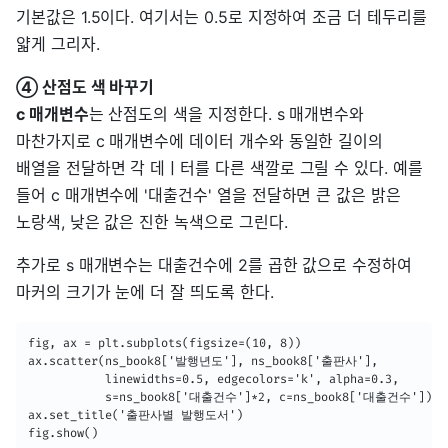
기본값은 1.5이다. 여기서는 0.5로 지정하여 조금 더 테두리를
얇게 그리자.
④ 산점도 색 바꾸기
c 매개변수
는 산점도의 색을 지정한다. s 매개변수와
마찬가지로 c 매개변수에 데이터 개수와 동일한 길이의
배열을 전달하면 각 데ㅣ터를 다른 색깔로 그릴 수 있다. 예를
들어 c 매개변수에 '대출건수' 열을 전달하면 큰 값은 밝은
노랑색, 낮은 값은 진한 녹색으로 그린다.
추가로 s 매개변수는 대출건수에 2를 곱한 값으로 수정하여
마커의 크기가 눈에 더 잘 띄도록 한다.
fig, ax = plt.subplots(figsize=(10, 8))

ax.scatter(ns_book8['발행년도'], ns_book8['출판사'],

           linewidths=0.5, edgecolors='k', alpha=0.3,

           s=ns_book8['대출건수']*2, c=ns_book8['대출건수'])

ax.set_title('출판사별 발행도서')

fig.show()
