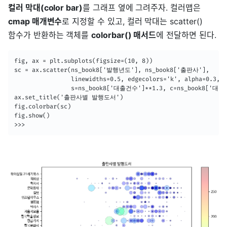
컬러 막대(color bar)
를 그래프 옆에 그려주자. 컬러맵은
cmap 매개변수
로 지정할 수 있고, 컬러 막대는 scatter()
함수가 반환하는 객체를
colorbar() 매서드
에 전달하면 된다.
fig, ax = plt.subplots(figsize=(10, 8))

sc = ax.scatter(ns_book8['발행년도'], ns_book8['출판사'],

                linewidths=0.5, edgecolors='k', alpha=0.3,

                s=ns_book8['대출건수']**1.3, c=ns_book8['대출건
ax.set_title('출판사별 발행도서')

fig.colorbar(sc)

fig.show()

>>>