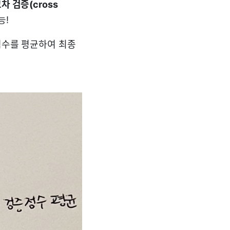
차 검증(cross
능!
점수를 평균하여 최종