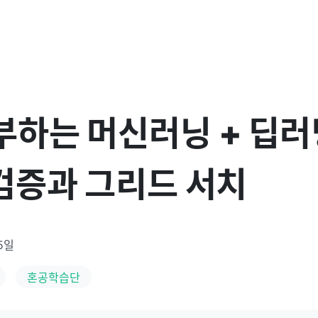
부하는 머신러닝 + 딥러닝
 검증과 그리드 서치
5일
혼공학습단