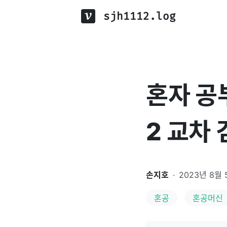
sjh1112.log
혼자 공
2 교차
손지호
·
2023년 8월 
혼공
혼공머신