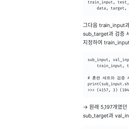
train_input, test_
    data, target, 
그다음 train_input과
sub_target과 검증 
지정하여 train_inpu
sub_input, val_inp
    train_input, t
# 훈련 세트와 검증 
print(sub_input.sh
>>> (4157, 3) (104
→ 원래 5,197개였던 
sub_target과 val