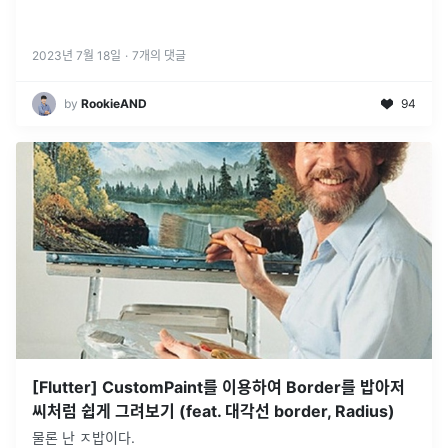
2023년 7월 18일
·
7
개의 댓글
by
RookieAND
94
[Flutter] CustomPaint를 이용하여 Border를 밥아저
씨처럼 쉽게 그려보기 (feat. 대각선 border, Radius)
물론 난 ㅈ밥이다.