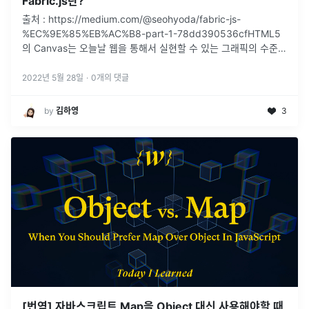
Fabric.js란?
출처 : https://medium.com/@seohyoda/fabric-js-
%EC%9E%85%EB%AC%B8-part-1-78dd390536cfHTML5
의 Canvas는 오늘날 웹을 통해서 실현할 수 있는 그래픽의 수준을
크게 끌어올렸으나, 이를 구현하기
...
2022년 5월 28일
·
0
개의 댓글
by
김하영
3
[번역] 자바스크립트 Map을 Object 대신 사용해야할 때