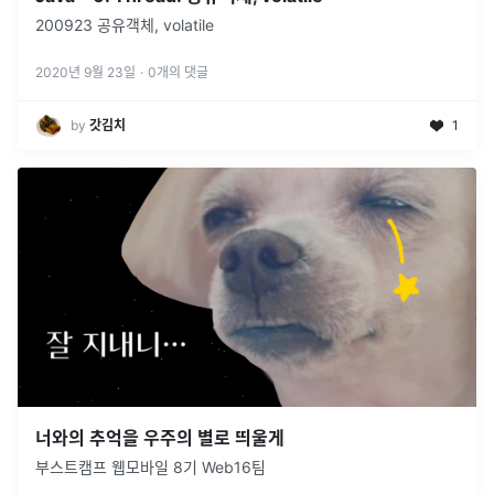
200923 공유객체, volatile
2020년 9월 23일
·
0
개의 댓글
by
갓김치
1
너와의 추억을 우주의 별로 띄울게
부스트캠프 웹모바일 8기 Web16팀