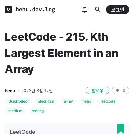
henu.dev.log
로그인
LeetCode - 215. Kth
Largest Element in an
Array
henu
·
2023년 8월 17일
팔로우
0
Quickselect
algorithm
array
heap
leetcode
medium
sorting
LeetCode