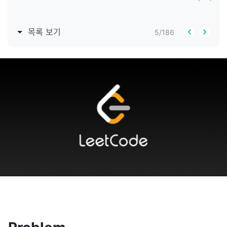
목록 보기
5
/
186