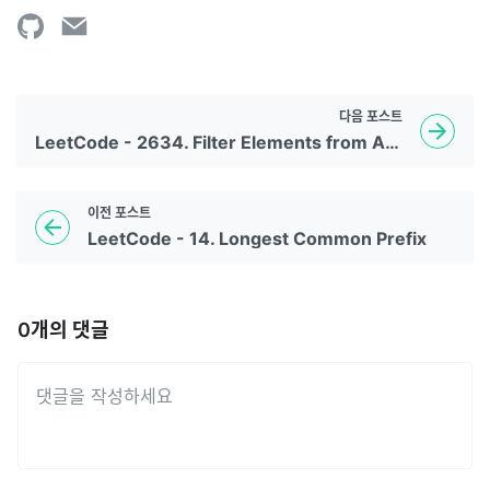
다음
포스트
LeetCode - 2634. Filter Elements from Array
이전
포스트
LeetCode - 14. Longest Common Prefix
0
개의 댓글