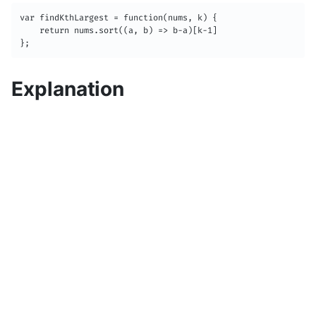
var findKthLargest = function(nums, k) {

    return nums.sort((a, b) => b-a)[k-1]

};
Explanation