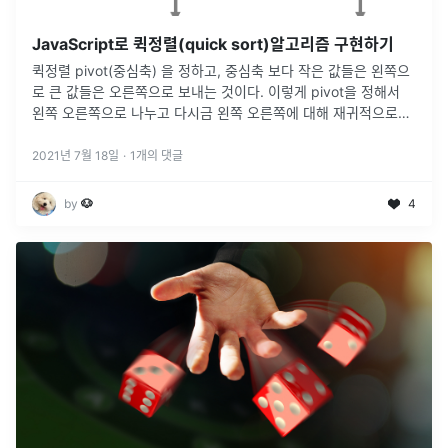
JavaScript로 퀵정렬(quick sort)알고리즘 구현하기
퀵정렬 pivot(중심축) 을 정하고, 중심축 보다 작은 값들은 왼쪽으
로 큰 값들은 오른쪽으로 보내는 것이다. 이렇게 pivot을 정해서
왼쪽 오른쪽으로 나누고 다시금 왼쪽 오른쪽에 대해 재귀적으로
pivot을 정해서 왼쪽 오른쪽을 나누고,, 이 과정을 반복하면 결국
...
2021년 7월 18일
·
1
개의 댓글
by
🐶
4