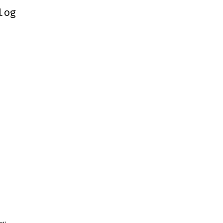
log
log