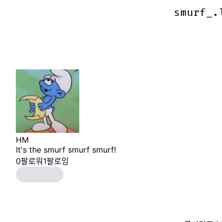
smurf_.
smurf_.
HM
It's the smurf smurf smurf!
0
팔로워
1
팔로잉