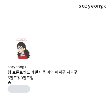
soryeong
soryeong
soryeongk
웹 프론트엔드 개발자 령이의 어쩌구 저쩌구
5
팔로워
0
팔로잉