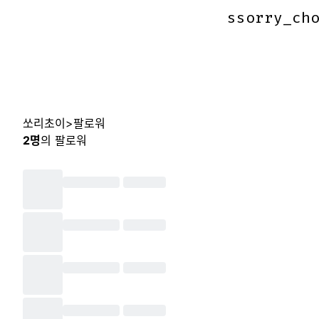
ssorry_ch
ssorry_ch
쏘리초이
>
팔로워
2
명
의 팔로워