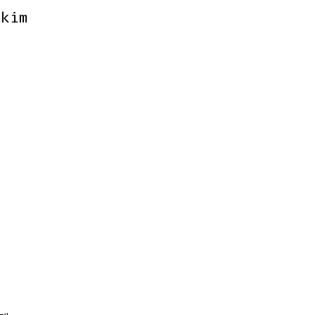
-kim
-kim