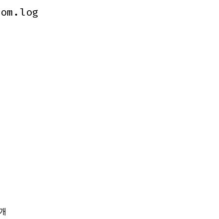
com.log
com.log
개