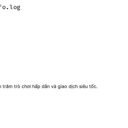
fo.log
fo.log
trăm trò chơi hấp dẫn và giao dịch siêu tốc.