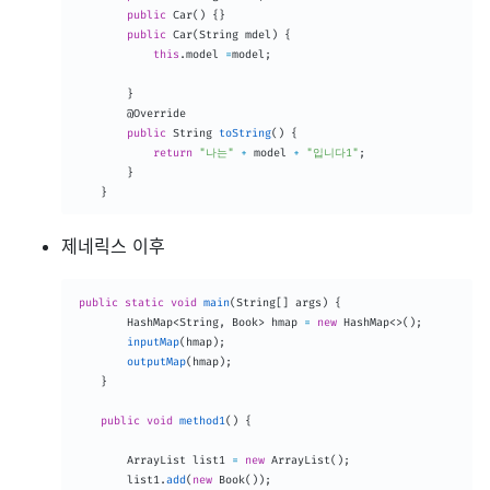
public
Car
(
)
{
}
public
Car
(
String
 mdel
)
{
this
.
model 
=
model
;
}
@Override
public
String
toString
(
)
{
return
"나는"
+
 model 
+
"입니다1"
;
}
}
제네릭스 이후
public
static
void
main
(
String
[
]
 args
)
{
HashMap
<
String
,
Book
>
 hmap 
=
new
HashMap
<
>
(
)
;
inputMap
(
hmap
)
;
outputMap
(
hmap
)
;
}
public
void
method1
(
)
{
ArrayList
 list1 
=
new
ArrayList
(
)
;
		list1
.
add
(
new
Book
(
)
)
;