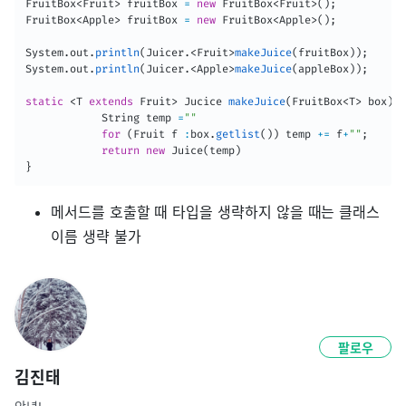
FruitBox
<
Fruit
>
 fruitBox 
=
new
FruitBox
<
Fruit
>
(
)
;
FruitBox
<
Apple
>
 fruitBox 
=
new
FruitBox
<
Apple
>
(
)
;
System
.
out
.
println
(
Juicer
.
<
Fruit
>
makeJuice
(
fruitBox
)
)
;
System
.
out
.
println
(
Juicer
.
<
Apple
>
makeJuice
(
appleBox
)
)
;
static
<
T
extends
Fruit
>
Jucice
makeJuice
(
FruitBox
<
T
>
 box
)
{
String
 temp 
=
""
for
(
Fruit
 f 
:
box
.
getlist
(
)
)
 temp 
+=
 f
+
""
;
return
new
Juice
(
temp
)
}
메서드를 호출할 때 타입을 생략하지 않을 때는 클래스
이름 생략 불가
팔로우
김진태