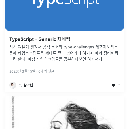
TypeScript - Generic 제네릭
시간 여유가 생겨서 공식 문서와 type-challenges 레포지토리를
통해 타입스크립트를 제대로 짚고 넘어가며 여기에 마저 정리해둬
보려 한다. 마침 타입스크립트를 공부하다보면 여기저기,
Generics, 제네릭이란 단어가 붙어있지만 제대로 이해하고 넘어가
진 않았었다
...
2023년 3월 15일
·
0
개의 댓글
by
김아현
2