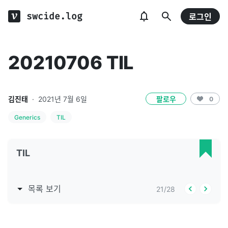
swcide.log
로그인
20210706 TIL
김진태
·
2021년 7월 6일
팔로우
0
Generics
TIL
TIL
목록 보기
21
/
28