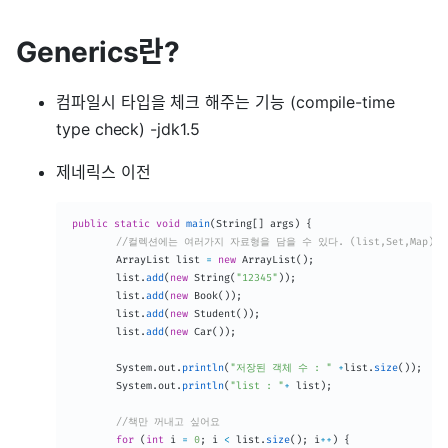
Generics란?
컴파일시 타입을 체크 해주는 기능 (compile-time
type check) -jdk1.5
제네릭스 이전
public
static
void
main
(
String
[
]
 args
)
{
//컬렉션에는 여러가지 자료형을 담을 수 있다. (list,Set,Map)
ArrayList
 list 
=
new
ArrayList
(
)
;
		list
.
add
(
new
String
(
"12345"
)
)
;
		list
.
add
(
new
Book
(
)
)
;
		list
.
add
(
new
Student
(
)
)
;
		list
.
add
(
new
Car
(
)
)
;
System
.
out
.
println
(
"저장된 객체 수 : "
+
list
.
size
(
)
)
;
System
.
out
.
println
(
"list : "
+
 list
)
;
//책만 꺼내고 싶어요
for
(
int
 i 
=
0
;
 i 
<
 list
.
size
(
)
;
 i
++
)
{