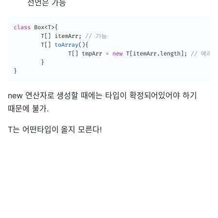
선언은 가능
class
Box
<
T
>
{
T
[
]
 itemArr
;
// 가능
T
[
]
toArray
(
)
{
T
[
]
 tmpArr 
=
new
T
[
itemArr
.
length
]
;
// 에러 
}
}
new 연산자로 생성할 때에는 타입이 확정되어있어야 하기
때문에 불가.
T는 어떤타입이 올지 모른다!