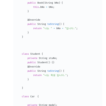
public
Book
(
String
 bNo
)
{
this
.
bNo 
=
 bNo
;
}
@Override
public
String
toString
(
)
{
return
"나는 "
+
 bNo 
+
"입니다."
;
}
}
class
Student
{
private
String
 stuNo
;
public
Student
(
)
{
}
@Override
public
String
toString
(
)
{
return
"나는 학생 입니다."
;
}
}
class
Car
{
private
String
 model
;