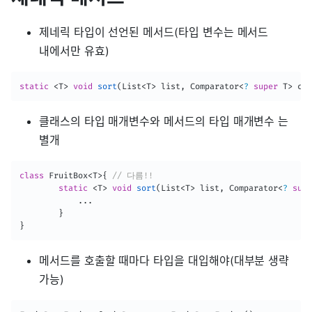
제네릭 타입이 선언된 메서드(타입 변수는 메서드
내에서만 유효)
static
<
T
>
void
sort
(
List
<
T
>
 list
,
Comparator
<
?
super
T
>
 c
)
클래스의 타입 매개변수와 메서드의 타입 매개변수 는
별개
class
FruitBox
<
T
>
{
// 다름!!
static
<
T
>
void
sort
(
List
<
T
>
 list
,
Comparator
<
?
supe
.
.
.
}
}
메서드를 호출할 때마다 타입을 대입해야(대부분 생략
가능)