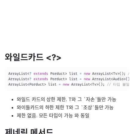
와일드카드 <?>
ArrayList
<
?
extends
Porduct
>
 list 
=
new
ArrayList
<
Tv
>
(
)
;
//
ArrayList
<
?
extends
Porduct
>
 list 
=
new
ArrayList
<
Audio
>
(
)
;
ArrayList
<
Porduct
>
 list 
=
new
ArrayList
<
Tv
>
(
)
;
// 타입 불일치
와일드 카드의 상한 제한. T와 그 `자손`들만 가능
와이들카드의 하한 제한 T와 그 `조상`들만 가능
제한 없음. 모든 타입이 가능 와 동일
제네릭 메서드