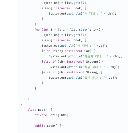
Object
 obj 
=
 list
.
get
(
i
)
;
if
(
obj 
instanceof
Book
)
{
System
.
out
.
println
(
"책 객체 : "
+
 obj
)
;
}
}
for
(
int
 i 
=
0
;
 i 
<
 list
.
size
(
)
;
 i
++
)
{
Object
 obj 
=
 list
.
get
(
i
)
;
if
(
obj 
instanceof
Book
)
{
System
.
out
.
println
(
"책 객체 : "
+
obj
)
;
}
else
if
(
obj 
instanceof
Car
)
{
System
.
out
.
println
(
"자동차 객체 : "
+
 obj
)
;
}
else
if
(
obj 
instanceof
Student
)
{
System
.
out
.
println
(
"학생 객체 : "
+
 obj
)
;
}
else
if
(
obj 
instanceof
String
)
{
System
.
out
.
println
(
"일반 문자 : "
+
 obj
)
;
}
}
}
}
class
Book
{
private
String
 bNo
;
public
Book
(
)
{
}