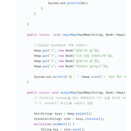
System
.
out
.
println
(
bk
)
;
}
}
}
public
static
void
inputMap
(
HashMap
<
String
,
Book
>
 hmap
)
{
//전달받은 HashMap에 객체 저장하기
		hmap
.
put
(
"1"
,
new
Book
(
"갈매기의 꿈"
)
)
;
		hmap
.
put
(
"2"
,
new
Book
(
"나의 라임 오렌지나무"
)
)
;
		hmap
.
put
(
"3"
,
new
Book
(
"갈매기의 꿈"
)
)
;
		hmap
.
put
(
"4"
,
new
Book
(
"자바에서 살아남기"
)
)
;
System
.
out
.
println
(
"총 : "
+
hmap
.
size
(
)
+
"권의 책이 저장
}
public
static
void
outputMap
(
HashMap
<
String
,
Book
>
 hmap
)
{
// 매개변수로 hashmap을 받아 목록화하여 키의 값을 한개씩 꺼내
// 1. keySet() 메소드를 사용하는 방법
Set
<
String
>
 keys 
=
 hmap
.
keySet
(
)
;
Iterator
<
String
>
 iter 
=
 keys
.
iterator
(
)
;
while
(
iter
.
hasNext
(
)
)
{
String
 key 
=
 iter
.
next
(
)
;