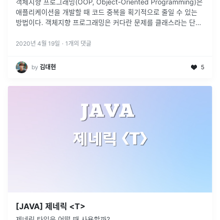
객체지향 프로그래밍(OOP, Object-Oriented Programming)은
애플리케이션을 개발할 때 코드 중복을 획기적으로 줄일 수 있는
방법이다. 객체지향 프로그래밍은 커다란 문제를 클래스라는 단위
로 나누고 클래스 간의 관계를 추가하면서 코드 중복을 최소화하
는
...
2020년 4월 19일
·
1
개의 댓글
by
김대현
5
[JAVA] 제네릭 <T>
제네릭 타입은 어떨 때 사용할까?