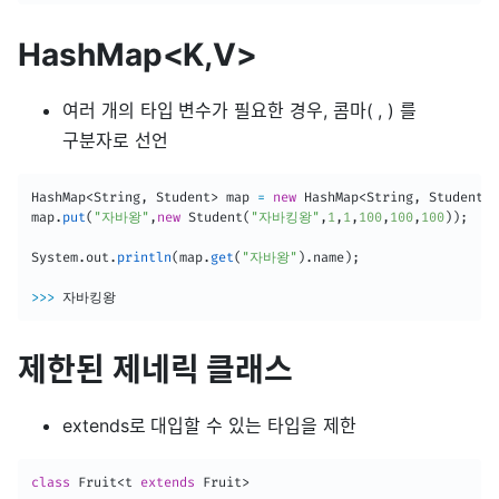
HashMap<K,V>
여러 개의 타입 변수가 필요한 경우, 콤마( , ) 를
구분자로 선언
HashMap
<
String
,
Student
>
 map 
=
new
HashMap
<
String
,
Student
>
(
map
.
put
(
"자바왕"
,
new
Student
(
"자바킹왕"
,
1
,
1
,
100
,
100
,
100
)
)
;
System
.
out
.
println
(
map
.
get
(
"자바왕"
)
.
name
)
;
>>>
 자바킹왕
제한된 제네릭 클래스
extends로 대입할 수 있는 타입을 제한
class
Fruit
<
t 
extends
Fruit
>