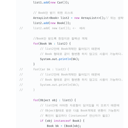
		list1
.
add
(
new
Car
(
)
)
;
// Book만 받기 위한 리스트
ArrayList
<
Book
>
 list2 
=
new
ArrayList
<
>
(
)
;
// 뒤는 생략가
		list2
.
add
(
new
Book
(
)
)
;
//		list2.add( new Car()); <-  에러
//Book만 받도록 한정지은 컬렉션 객체
for
(
Book
 bk 
:
 list2
)
{
// list2안에 Book객체만 들어있기 때문에
// Book 형태로 굳이 형변환 하지 않고도 사용이 가능하다.
System
.
out
.
println
(
bk
)
;
}
//		for(Car bk : list2) {
//			// list2안에 Book객체만 들어있기 때문에
//			// Book 형태로 굳이 형변환 하지 않고도 사용이 가능하다.
//			System.out.println(bk);
//		}
for
(
Object
 obj 
:
 list1
)
{
// list안에 어떠한 자료형이 담겨있을 지 모르기 때문에
// Object형태로 받은 다음 Book객체로 변환이 가능한지
// 확인이 필요하다 (instanceof 연산자가 필요)
if
(
obj 
instanceof
Book
)
{
Book
 bk 
=
(
Book
)
obj
;