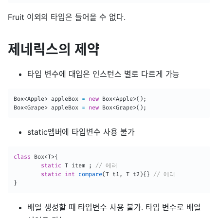
Fruit 이외의 타입은 들어올 수 없다.
제네릭스의 제약
타입 변수에 대입은 인스턴스 별로 다르게 가능
Box
<
Apple
>
 appleBox 
=
new
Box
<
Apple
>
(
)
;
Box
<
Grape
>
 appleBox 
=
new
Box
<
Grape
>
(
)
;
static멤버에 타입변수 사용 불가
class
Box
<
T
>
{
static
T
 item 
;
// 에러
static
int
compare
(
T
 t1
,
T
 t2
)
{
}
// 에러
}
배열 생성할 때 타입변수 사용 불가. 타입 변수로 배열