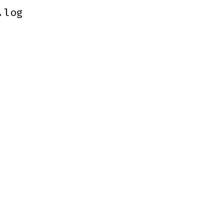
.log
.log